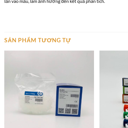
lẫn vào mẫu, làm ảnh hưởng đến kết quả phân tích.
SẢN PHẨM TƯƠNG TỰ
Add to
wishlist