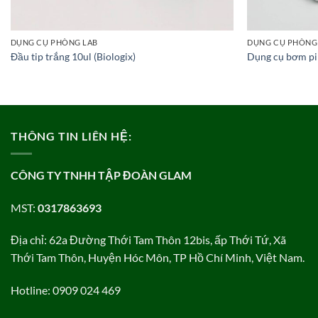
DỤNG CỤ PHÒNG LAB
DỤNG CỤ PHÒNG
Đầu tip trắng 10ul (Biologix)
Dụng cụ bơm pi
THÔNG TIN LIÊN HỆ:
CÔNG TY TNHH TẬP ĐOÀN GLAM
MST:
0317863693
Địa chỉ: 62a Đường Thới Tam Thôn 12bis, ấp Thới Tứ, Xã
Thới Tam Thôn, Huyện Hóc Môn, TP Hồ Chí Minh, Việt Nam.
Hotline: 0909 024 469