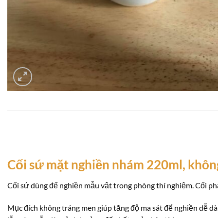
Cối sứ mặt nghiền nhám 220ml, khôn
Cối sứ dùng để nghiền mẫu vật trong phòng thí nghiệm. Cối phả
Mục đích không tráng men giúp tăng độ ma sát để nghiền dễ dàn