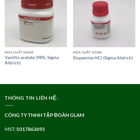
Add to
Add to
wishlist
wishlist
HÓA CHẤT SIGMA
HÓA CHẤT SIGMA
Vanillin acetate (98%, Sigma
Dopamine HCl (Sigma Aldrich)
Aldrich)
THÔNG TIN LIÊN HỆ:
CÔNG TY TNHH TẬP ĐOÀN GLAM
MST:
0317863693