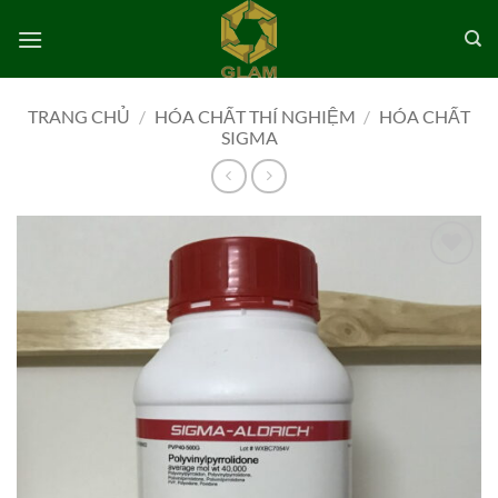
Bỏ
qua
nội
dung
TRANG CHỦ
/
HÓA CHẤT THÍ NGHIỆM
/
HÓA CHẤT
SIGMA
Add to
wishlist