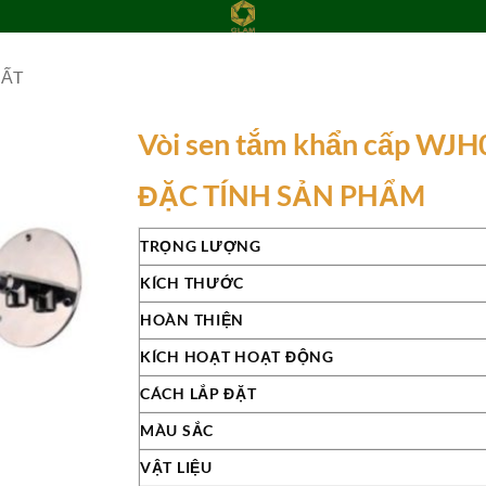
HẤT
Vòi sen tắm khẩn cấp WJ
Add to
ĐẶC TÍNH SẢN PHẨM
wishlist
TRỌNG LƯỢNG
KÍCH THƯỚC
HOÀN THIỆN
KÍCH HOẠT HOẠT ĐỘNG
CÁCH LẮP ĐẶT
MÀU SẮC
VẬT LIỆU