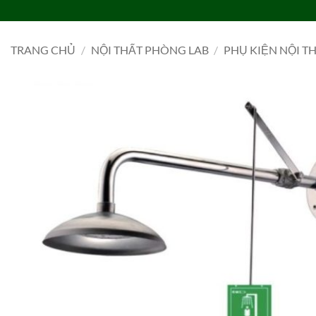
Bỏ
qua
TRANG CHỦ
DANH MỤC
LIÊN HỆ
TIN TỨC
TUYỂN DỤNG
nội
TRANG CHỦ
/
NỘI THẤT PHÒNG LAB
/
PHỤ KIỆN NỘI T
dung