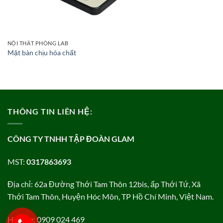
NỘI THẤT PHÒNG LAB
Mặt bàn chịu hóa chất
THÔNG TIN LIÊN HỆ:
CÔNG TY TNHH TẬP ĐOÀN GLAM
MST:
0317863693
Địa chỉ: 62a Đường Thới Tam Thôn 12bis, ấp Thới Tứ, Xã
Thới Tam Thôn, Huyện Hóc Môn, TP Hồ Chí Minh, Việt Nam.
Hotline: 0909 024 469