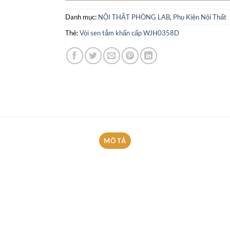
Danh mục:
NỘI THẤT PHÒNG LAB
,
Phụ Kiện Nội Thất
Thẻ:
Vòi sen tắm khẩn cấp WJH0358D
MÔ TẢ