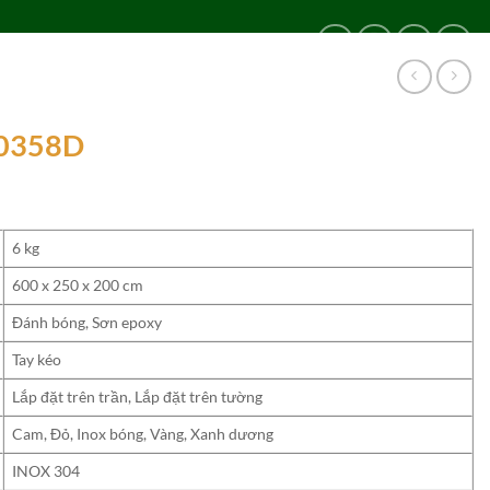
LIÊN HỆ
24/24
0909 024 469
H0358D
6 kg
600 x 250 x 200 cm
Đánh bóng, Sơn epoxy
Tay kéo
Lắp đặt trên trần, Lắp đặt trên tường
Cam, Đỏ, Inox bóng, Vàng, Xanh dương
INOX 304